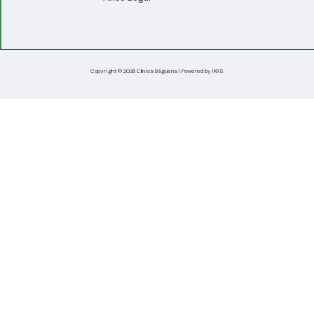
Copyright © 2026 Clínica Báguena | Powered by
IKRS