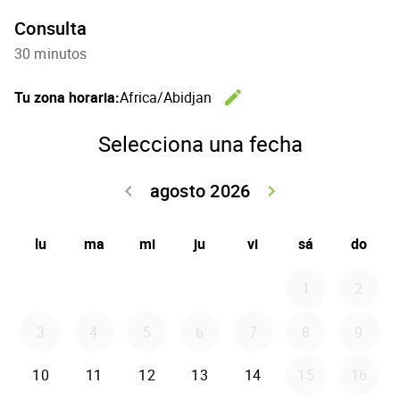
Consulta
30 minutos
edit
Tu zona horaria:
Africa/Abidjan
Cambiar l
Selecciona una fecha
agosto 2026
keyboard_arrow_left
keyboard_arrow_right
Volver julio 2
Seguir 
lu
ma
mi
ju
vi
sá
do
1
2
3
4
5
6
7
8
9
10
11
12
13
14
15
16