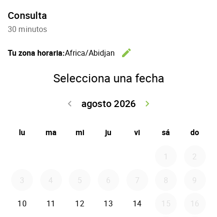
Consulta
30 minutos
edit
Tu zona horaria:
Africa/Abidjan
Cambiar l
Selecciona una fecha
agosto 2026
keyboard_arrow_left
keyboard_arrow_right
Volver julio 2
Seguir 
lu
ma
mi
ju
vi
sá
do
1
2
3
4
5
6
7
8
9
10
11
12
13
14
15
16